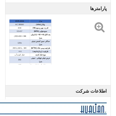
پارامترها
مدل
HVR-420A
ولتاژ (V/Hz)
AC 380/50
2000
قدرت مهر و موم (W)
منبع هوایی (MPA)
0.5-0.7
بعد اتاق (L × W × H) (میلی
384 × 200-400）
متر)
حداکثر عمق کشش (میلی
≤120
متر)
3
100 یا 160 یا 200
ظرفیت پمپ خلاء (M
/H)
ظرفیت (زمان/دقیقه)
4-6
نوع خنک کننده
خنک کننده آب
عرض فیلم فوقانی (میلی
392
متر)
عرض فیلم پایین (میلی متر)
422
ابعاد خارجی (L × W × H)
5200 × 1105 × 1895
(میلی متر)
وزن خالص (کیلوگرم)
تقریباً 1800
اطلاعات شرکت