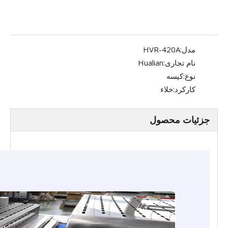
مدل:
HVR-420A
نام تجاری:
Hualian
نوع:
کیسه
کارکرد:
خلاء
جزئیات محصول