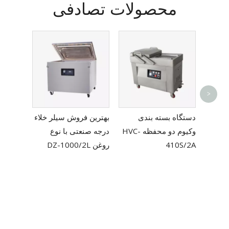
محصولات تصادفی
>
کوچک
دستگاه بسته بندی
بهترین فروش سیلر خلاء
برای فیلم پلی اتیلن TF-
وکیوم دو محفظه HVC-
درجه صنعتی با نوع
410S/2A
روغن DZ-1000/2L