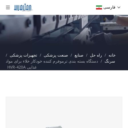
فارسی
خانه
/
راه حل
/
صنایع
/
صنعت پزشکی
/
تجهیزات پزشکی
/
سرنگ
/
دستگاه بسته بندی ترموفرم کننده خودکار خلاء برای مواد
غذایی HVR-420A