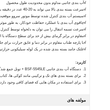
√
آب بندی جانبی مداوم بدون محدودیت طول محصول
√
سرعت بسته بندی بالا می تواند به 20-40 عدد در دقیقه برسد
√
سیستم آب بندی کنترل شده توسط موتور سروو موقعیت د
√
چاقوی آب بندی با عملکرد حفاظت خودکار، به طور موثر
√
سرعت تسمه انتقال را می توان به دلخواه توسط کنترل 
√
مقاوم در برابر گرمای بیش از حد برای سطح دستگاه با 
√
با پارچه طناب مقاوم در برابر دما و عایق حرارت برای ج
√
غلتک جامد بسته بندی شده در یک لوله سیلیکونی حرارتی پا
کاربرد:
1. دستگاه آب بندی جانبی BSF-5545LE + تونل جمع شدگی BS-4525 برای فیلم های انقباض پذیر حرارتی مانند PVC، PE، اعمال می شود. و غیره.
2. برای بسته بندی های تک و ترکیبی مانند کوکی ها، کتاب ها، سی دی، ظروف شیشه ای، دستمال کاغذی، کارت کاغذی، قاب عکس، بخش آلومینیومی، کارهای چوبی و غیره مناسب است.
3. برای استفاده در مکان هایی که فضای کافی وجود دارد مانند کارخانه و انبار و ....
مولفه های