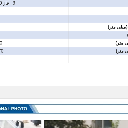
3 فاز 380/50 یا 3 فاز 220/60
 250
× 1455