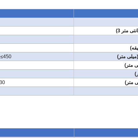
ی متر 3)
قه)
W+H≤450 ， ط
ی متر)
)
0 × 1600