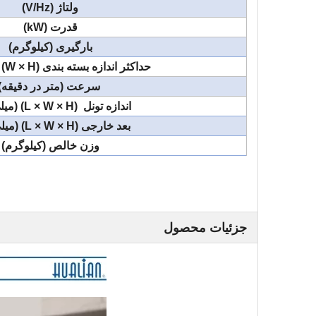
ولتاژ (V/Hz)
قدرت (kW)
بارگیری (کیلوگرم)
حداکثر اندازه بسته بندی (W × H) (میلی متر)
سرعت (متر در دقیقه)
اندازه تونل (L × W × H) (میلی متر)
بعد خارجی (L × W × H) (میلی متر)
وزن خالص (کیلوگرم)
جزئیات محصول