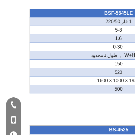
BSF-5545LE
1 فاز 220/50
5-8
1.6
0-30
ول نامحدود
150
520
1930 × 100
500
تلفن:+86-577-88627766
MOB: +86-18858715170
BS-4525
WA: 0086 18858715170