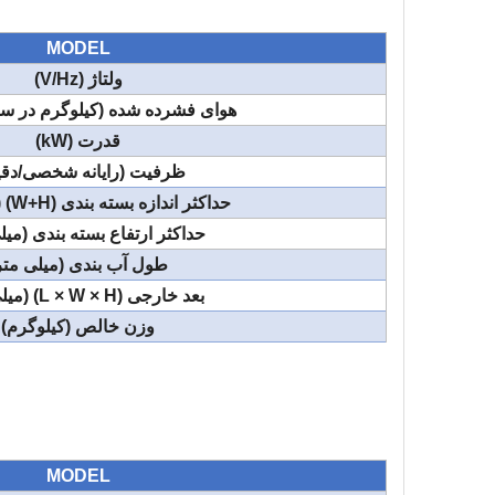
MODEL
ولتاژ (V/Hz)
هوای فشرده شده (کیلوگرم در سانت
قدرت (kW)
ظرفیت (رایانه شخصی/دقی
حداکثر اندازه بسته بندی (W+H) (میلی متر)
حداکثر ارتفاع بسته بندی (میل
طول آب بندی (میلی متر
بعد خارجی (L × W × H) (میلی متر)
وزن خالص (کیلوگرم)
MODEL