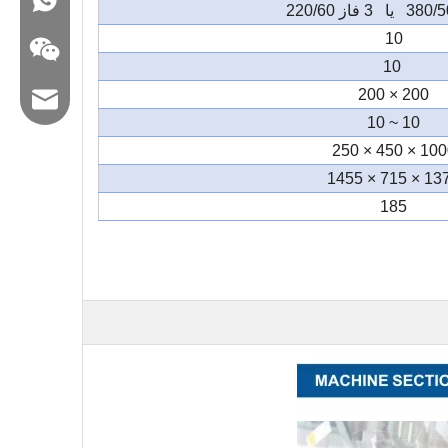
10
10
200 × 200
ایمیل: hl@hualian.biz
10 ~ 10
1000 × 450 ×
1370 × 715 
185
وکت