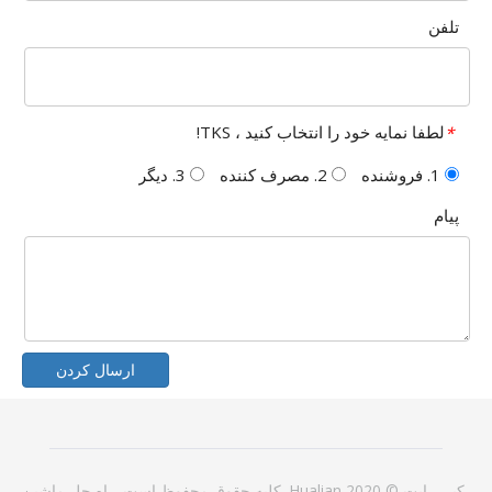
تلفن
لطفا نمایه خود را انتخاب کنید ، TKS!
*
1. فروشنده
2. مصرف کننده
3. دیگر
پیام
ارسال کردن
کپی رایت © 2020 Hualian. کلیه حقوق محفوظ است.
راه حل
ماشین