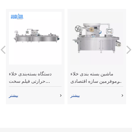
ماشین بسته بندی خلاء
دستگاه بسته‌بندی خلاء
ترموفرمین سازه اقتصادی
حرارتی فیلم سخت
فشرده خودکار برای مواد
Hualian HVR-420T(Q)
بیشتر
بیشتر
غذایی HVR-320A (Q)
برای غذای آماده گوشت
ماهی سالمون