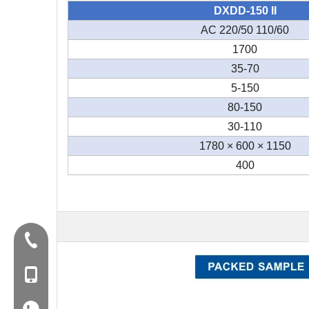
DXDD-150 II
AC 220/50 110/60
1700
35-70
5-150
80-150
30-110
1150 × 600 × 1780
400
تلفن:+86-577-88627766
MOB: +86-18858715170
WA: 0086 18858715170