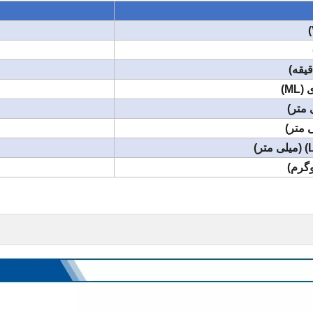
یقه)
M)
متر)
متر)
گرم)