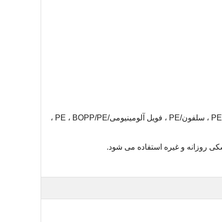
مناسب برای مواد ترکیبی قابل مهر و موم حرارتی مانند کاغذ/PE ، سلفون/PE ، فویل آلومینیومی/PE ، BOPP/PE ،
شکی روزانه و غیره استفاده می شود
.