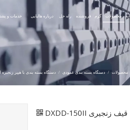
نه
محصولات
گرم
فروشنده
راه حل
درباره هالیایی
خدمات و پشتی
محصولات
/
دستگاه بسته بندی عمودی
/
دستگاه بسته بندی با هپپر زنجیره 
نجیری DXDD-150II