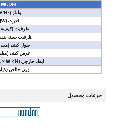
MODEL
ولتاژ (V/Hz)
قدرت (W)
ظرفیت (کیف/دق
ظرفیت بسته بندی (L
طول کیف (میلی 
عرض کیف (میلی 
ابعاد خارجی (L × W × H) (میلی متر)
وزن خالص (کیلو
جزئیات محصول