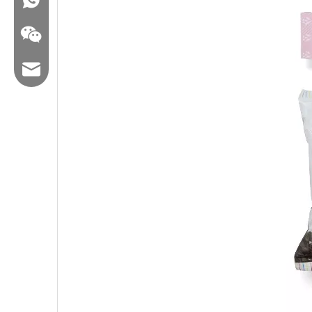
ایمیل: hl@hualian.biz
وکت