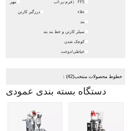
FFS （فرم-پر-آب
مهر
خلاء
درزگیر کارتن
بند
سیلر کارتن و خط بند بند
کوچک شدن
خیاطی/دوخت
خطوط محصولات منتخب(42)：
دستگاه بسته بندی عمودی