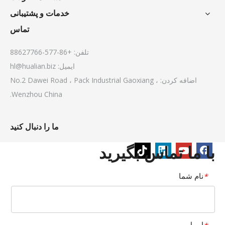
خدمات و پشتیبانی
تماس
تلفن: +86-577-88627766
ایمیل:
hl@hualian.biz
اضافه کردن: No.2 Dawei Road ، Pack Industrial Gaoxiang ،
Wenzhou China.
ما را دنبال کنید
با ما تماس بگیرید
نام شما
*
ایمیل