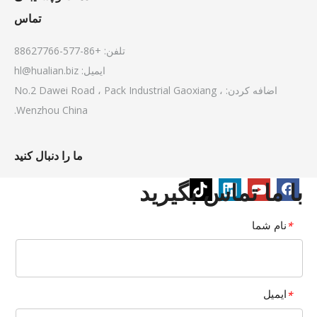
تماس
تلفن: +86-577-88627766
ایمیل:
hl@hualian.biz
اضافه کردن: No.2 Dawei Road ، Pack Industrial Gaoxiang ،
Wenzhou China.
ما را دنبال کنید
با ما تماس بگیرید
نام شما
*
ایمیل
*