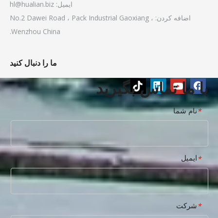
ایمیل:
hl@hualian.biz
اضافه کردن: No.2 Dawei Road ، Pack Industrial Gaoxiang ،
Wenzhou China.
ما را دنبال کنید
با ما تماس بگیرید
نام شما
*
ایمیل
*
شرکت
*