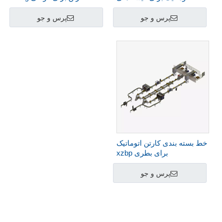
XZBD
پرس و جو
پرس و جو
خط بسته بندی کارتن اتوماتیک
برای بطری xzbp
پرس و جو