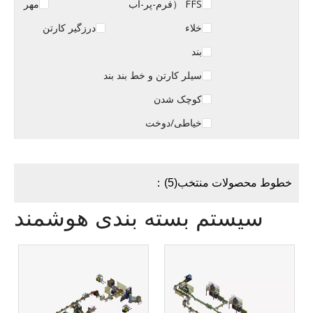
FFS （فرم-پر-آب
مهر
خلاء
درزگیر کارتن
بند
سیلر کارتن و خط بند بند
کوچک شدن
خیاطی/دوخت
خطوط محصولات منتخب(5)：
سیستم بسته بندی هوشمند