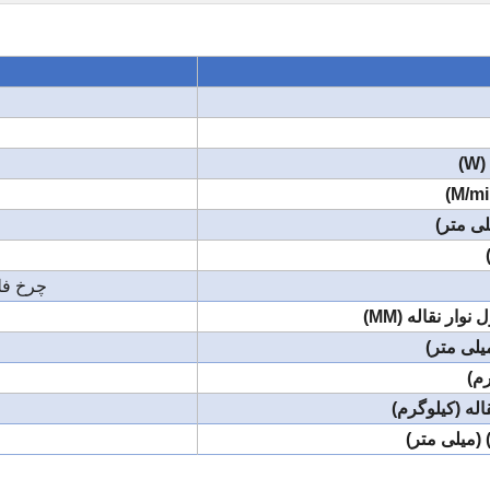
)
ی متر)
چرخ فل
ار نقاله (MM)
اله (کیلوگرم)