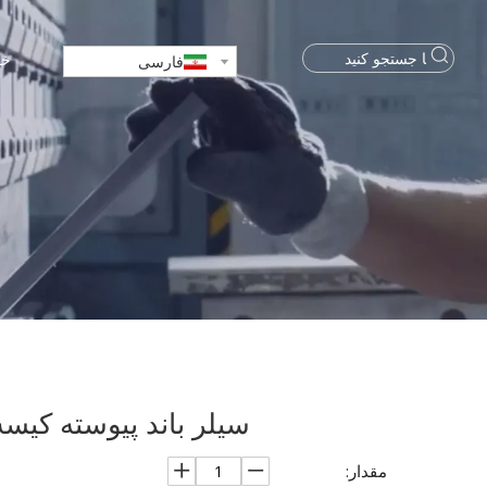
خا
فارسی
سیلر باند پیوسته کیسه عمو
مقدار: