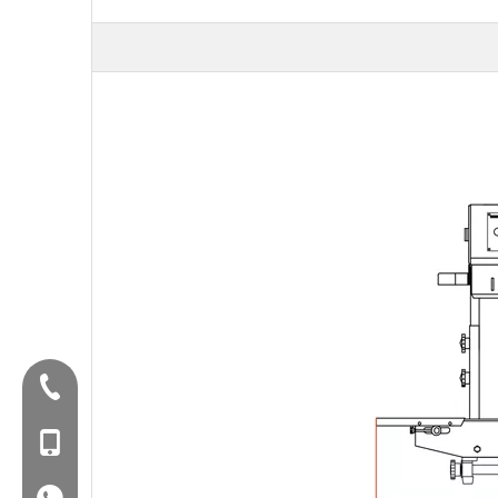
تلفن:+86-577-88627766
MOB: +86-18858715170
WA: 0086 18858715170