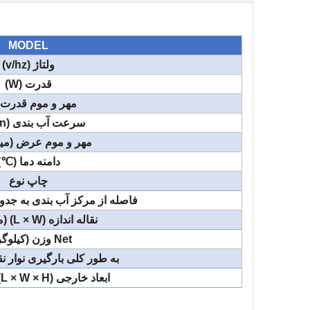
MODEL
ولتاژ (v/hz)
قدرت (W)
مهر و موم قدرت (W
سرعت آب بندی (M/min)
مهر و موم عرض (میل
دامنه دما (℃)
چاپ نوع
فاصله از مرکز آب بندی به جدول نو
نقاله اندازه (L × W) (میلی متر)
Net وزن (کیلوگرم)
به طور کلی بارگیری نوار نق
ابعاد خارجی (L × W × H) (میلی متر)