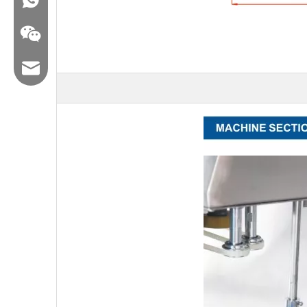
ایمیل: hl@hualian.biz
وکت