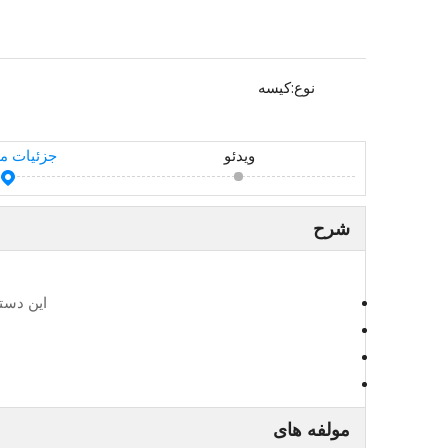
نوع:
کیسه
ویدئو
جزئیات 
شرح
این دست
مولفه های