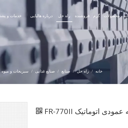
نه
محصولات
گرم
فروشنده
راه حل
درباره هالیایی
خدمات و پشتی
خانه
/
راه حل
/
صنایع
/
صنایع غذایی
/
سبزیجات و میوه ه
دی اتوماتیک FR-770II