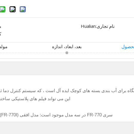
نام تجاری:
Hualian
م
ک
محصول
بعد، ابعاد، اندازه
مولف
گاه برای آب بندی بسته های کوچک ایده آل است ، که سیستم کنترل دما 
این می تواند فیلم های پلاستیکی ساخته
سری FR-770 در سه مدل موجود است: مدل افقی (FR-770I) ، مدل عمودی (FR-770II) و مدل کنسول (FR-770III).