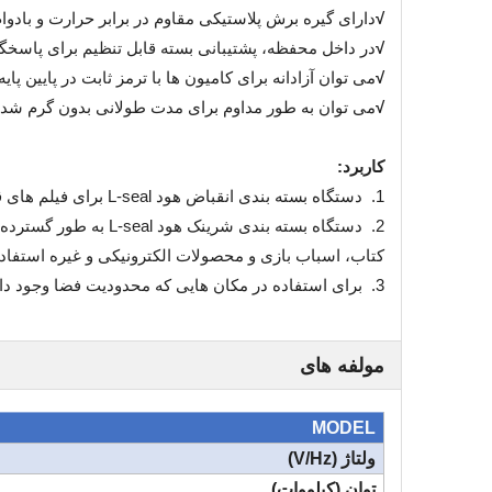
√
دارای گیره برش پلاستیکی مقاوم در برابر حرارت و بادوام
√
در داخل محفظه، پشتیبانی بسته قابل تنظیم برای پاسخگ
√
می توان آزادانه برای کامیون ها با ترمز ثابت در پایین پایه
√
می توان به طور مداوم برای مدت طولانی بدون گرم شدن
کاربرد:
1. دستگاه بسته بندی انقباض هود L-seal برای فیلم های قابل انقباض حرارتی مانند PVC، PE و غیره استفاده می شود.
2. دستگاه بسته بندی
کتاب، اسباب بازی و محصولات الکترونیکی و غیره استفا
3. برای استفاده در مکان هایی که محدودیت فضا وجود دارد مانند کارخانه کوچک، مغازه انحصاری و آزمایشگاه و غیره.
مولفه های
MODEL
ولتاژ (V/Hz)
توان (کیلووات)