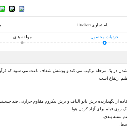
نام تجاری:
Hualian
م
جزئیات محصول
مولفه های
 هود L-seal آب بندی را با جمع شدن در یک مرحله ترکیب می کند.و پوشش شفاف باعث می 
ظیم ارتفاع است
ه از نگهدارنده برش نانو الیاف و برش نیکروم مقاوم حرارتی ضد چسبند
 روی فیلم برای آزاد کردن هوا.
سم بسته بندی.