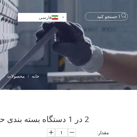
خا
فارسی
خانه
/
محصولات
/
د
2 در 1 دستگاه بسته بندی حرارتی اتوماتیک BSF-5540A
مقدار: