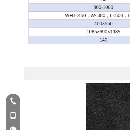
800-1000
W+H<450
，
W<380
，
L<500
，
550×400
1985×690×1065
140
تلفن:+86-577-88627766
MOB: +86-18858715170
WA: 0086 18858715170