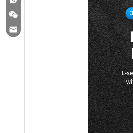
ایمیل: hl@hualian.biz
وکت