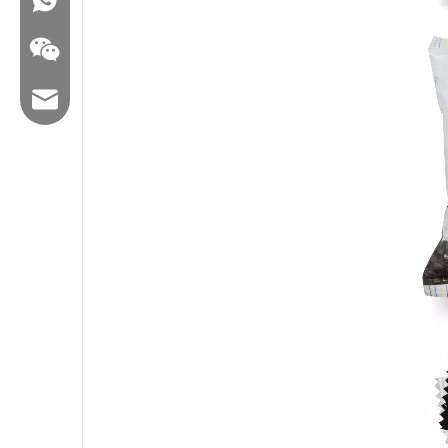
ایمیل: hl@hualian.biz
وکت