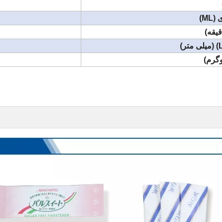
M)
یقه)
گرم)