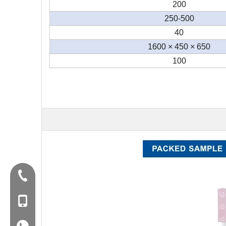
200
250-500
40
650 × 450 × 1600
100
تلفن:+86-577-88627766
MOB: +86-18858715170
WA: 0086 18858715170