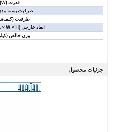
قدرت (W)
ظرفیت بسته بندی (L
ظرفیت (کیف/دق
ابعاد خارجی (L × W × H) (میلی متر)
وزن خالص (کیلو
جزئیات محصول