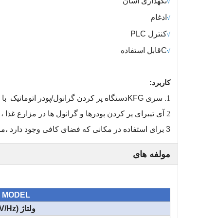
نگهداری آسان
√
ادغام
√
کنترل PLC
√
C
قابل استفاده
√
کاربرد:
1.
سری KFG
دستگاه پر کردن گرانول/پودر اتوماتیک
با
2
آی تی
برای پر کردن پودرها و گرانول ها در مزارع غذا ، 
3
برای استفاده در مکانی که فضای کافی وجود دارد ،
ما
مولفه های
MODEL
ولتاژ (V/Hz)