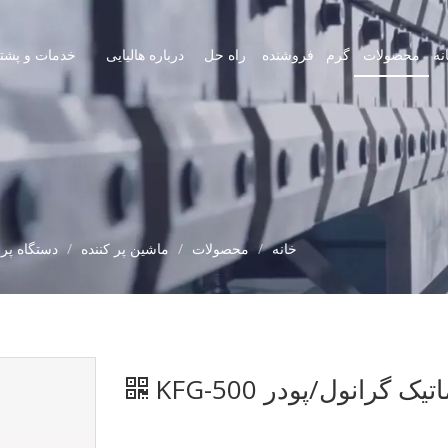
نه
محصولات
گرم
فروشنده
راه حل
درباره هالیایی
خدمات و پشتی
خانه
/
محصولات
/
ماشین پر کننده
/
دستگاه پر
 گرانول/پودر KFG-500