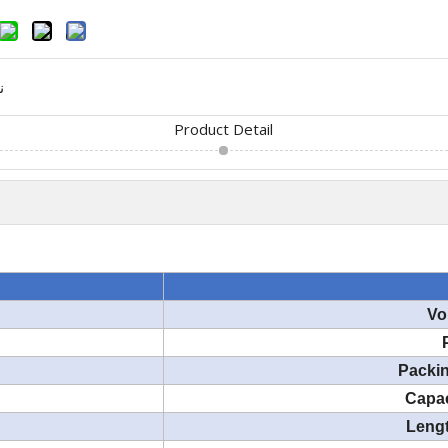
ن
Product Detail
Vo
Packin
Capac
Lengt