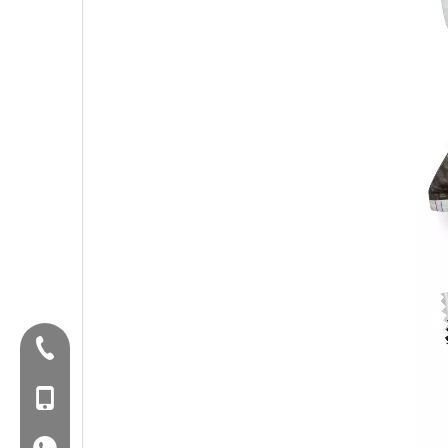
تلفن:+86-577-88627766
MOB: +86-18858715170
WA: 0086 18858715170