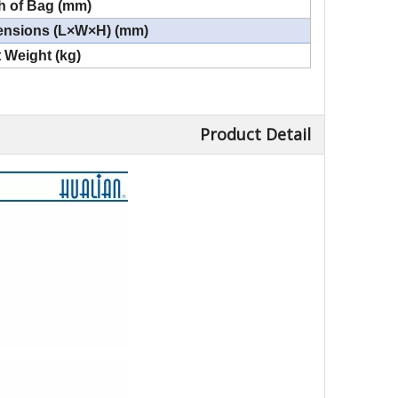
h of Bag (mm)
ensions (L×W×H) (mm)
 Weight (kg)
Product Detail