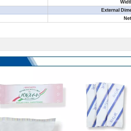
Widt
External Dim
Net