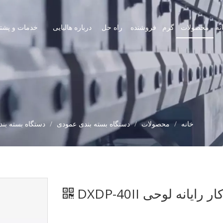
نه
محصولات
گرم
فروشنده
راه حل
درباره هالیایی
خدمات و پشتی
خانه
/
محصولات
/
دستگاه بسته بندی عمودی
/
دستگاه بسته بن
انه لوحی DXDP-40II