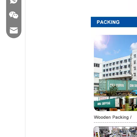
ایمیل: hl@hualian.biz
وکت