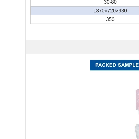
30-80
930×720×1870
350