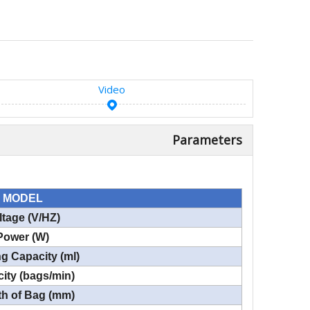
Video
Parameters
MODEL
ltage (V/HZ)
Power (W)
g Capacity (ml)
ity (bags/min)
h of Bag (mm)