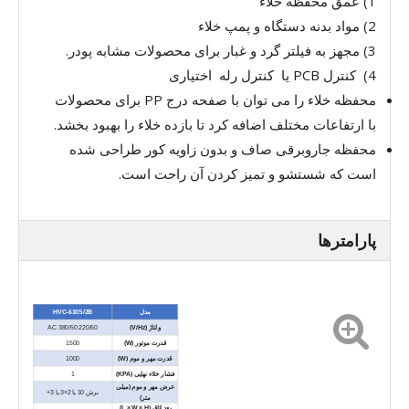
1) عمق محفظه خلاء
2) مواد بدنه دستگاه و پمپ خلاء
3) مجهز به فیلتر گرد و غبار برای محصولات مشابه پودر.
4) کنترل PCB یا کنترل رله اختیاری
محفظه خلاء را می توان با صفحه درج PP برای محصولات
با ارتفاعات مختلف اضافه کرد تا بازده خلاء را بهبود بخشد.
محفظه جاروبرقی صاف و بدون زاویه کور طراحی شده
است که شستشو و تمیز کردن آن راحت است.
پارامترها
مدل
HVC-610S/2B
ولتاژ (V/Hz)
AC 380/50 220/50
قدرت موتور (W)
1500
قدرت مهر و موم (W)
1000
فشار خلاء نهایی (KPA)
1
عرض مهر و موم (میلی
برش 10 یا 2×3 یا 3+
متر)
بعد اتاق (L × W × H)