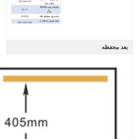
720×550×150
(میلی متر)
ظرفیت پمپ خلاء (M
2 × 20
3
/H)
ماده برای محفظه خلاء
SUS304
ابعاد خارجی (L × W ×
1485×735×930
H) (میلی متر)
وزن خالص (کیلوگرم)
حدود 255
بعد محفظه