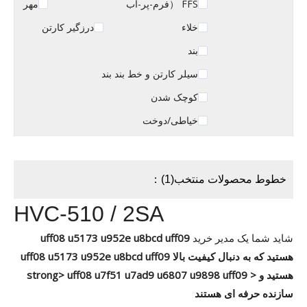
FFS （فرم-پر-آب
مهر
خلاء
درزگیر کارتن
بند
سیلر کارتن و خط بند بند
کوچک شدن
خیاطی/دوخت
خطوط محصولات منتخب(1)：
HVC-510 / 2SA
شاید شما یک مدیر خرید
uff08 u5173 u952e u8bcd uff09
هستید که به دنبال کیفیت بالا
uff08 u5173 u952e u8bcd uff09
هستید و < strong> uff08 u7f51 u7ad9 u6807 u9898 uff09
سازنده حرفه ای هستند