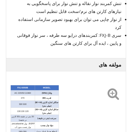
تنش کمربند نوار نقاله و تنش نوار برای پاسخگویی به
نیازهای کارتن های نرم/سخت قابل تنظیم است
از نوار چاپی می توان برای بهبود تصویر سازمانی استفاده
کرد
سری FXJ-B: کمربندهای درایو سه طرفه ، سر نوار فوقانی
و پایین ، ایده آل برای کارتن های سنگین
مولفه های
FXJ-5050B
MODEL
ولتاژ (V/Hz)
AC 220/50 110/60
قدرت (W)
270
حداکثر اندازه کارتن (W × H)
500 500
(میلی متر)
حداقل اندازه کارتن (W × H)
120 130 130
(میلی متر)
20 متر در دقیقه (30 کارتن
سرعت (متر در دقیقه)
در دقیقه)
BOPP ، نوار pvcaduseive ،
مواد نوار چسب
نوار چسب بدون آب
ارتفاع جدول (میلی متر)
580-780