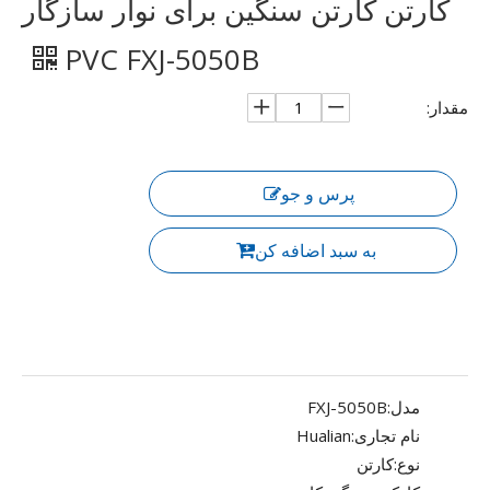
کارتن کارتن سنگین برای نوار سازگار
PVC FXJ-5050B
مقدار:
پرس و جو
به سبد اضافه کن
مدل:
FXJ-5050B
نام تجاری:
Hualian
نوع:
کارتن