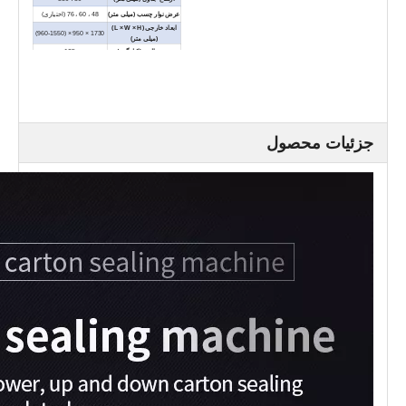
عرض نوار چسب (میلی متر)
48 ، 60 ، 76 (اختیاری)
ابعاد خارجی (L × W × H)
1730 × 950 × (960-1550)
(میلی متر)
وزن خالص (کیلوگرم)
125
حداکثر بار نقاله (کیلوگرم)
30
جزئیات محصول