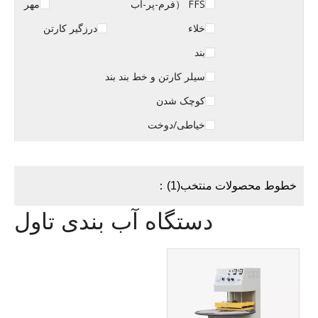
FFS （فرم-پر-آب
مهر
خلاء
درزگیر کارتن
بند
سیلر کارتن و خط بند بند
کوچک شدن
خیاطی/دوخت
خطوط محصولات منتخب(1)：
دستگاه آب بندی تاول